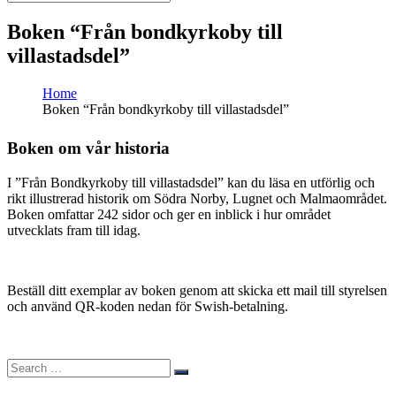
Search
for:
Boken “Från bondkyrkoby till
villastadsdel”
Home
Boken “Från bondkyrkoby till villastadsdel”
Boken om vår historia
I ”Från Bondkyrkoby till villastadsdel” kan du läsa en utförlig och
rikt illustrerad historik om Södra Norby, Lugnet och Malmaområdet.
Boken omfattar 242 sidor och ger en inblick i hur området
utvecklats fram till idag.
Beställ ditt exemplar av boken genom att skicka ett mail till styrelsen
och använd QR-koden nedan för Swish-betalning.
Search
Search
for: