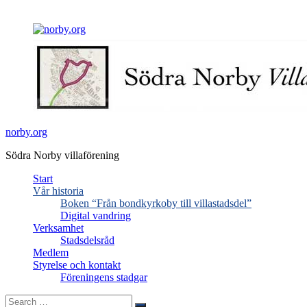
Skip
facebook
to
content
norby.org
Södra Norby villaförening
Start
Vår historia
Boken “Från bondkyrkoby till villastadsdel”
Digital vandring
Verksamhet
Stadsdelsråd
Medlem
Styrelse och kontakt
Föreningens stadgar
Search