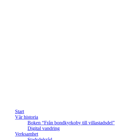
Start
Vår historia
Boken “Från bondkyrkoby till villastadsdel”
Digital vandring
Verksamhet
Stadsdelsråd