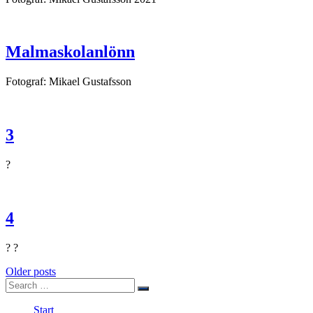
Malmaskolanlönn
Fotograf: Mikael Gustafsson
3
?
4
? ?
Posts
Older posts
Search
navigation
Search
for:
Start