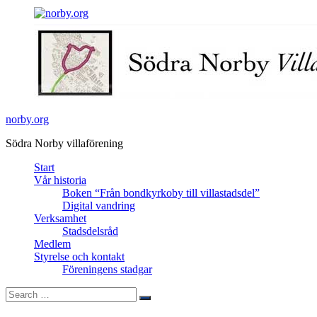
Skip
facebook
to
content
norby.org
Södra Norby villaförening
Start
Vår historia
Boken “Från bondkyrkoby till villastadsdel”
Digital vandring
Verksamhet
Stadsdelsråd
Medlem
Styrelse och kontakt
Föreningens stadgar
Search
Search
for: