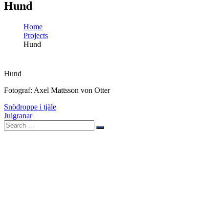
Hund
Home
Projects
Hund
Hund
Fotograf: Axel Mattsson von Otter
Post
Snödroppe i tjäle
Julgranar
navigation
Search
Search
for: