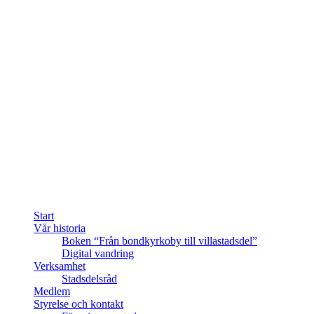
Start
Vår historia
Boken “Från bondkyrkoby till villastadsdel”
Digital vandring
Verksamhet
Stadsdelsråd
Medlem
Styrelse och kontakt