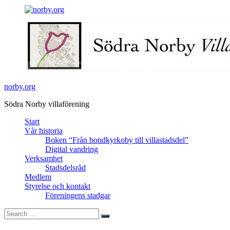
Skip
facebook
to
content
norby.org
Södra Norby villaförening
Start
Vår historia
Boken “Från bondkyrkoby till villastadsdel”
Digital vandring
Verksamhet
Stadsdelsråd
Medlem
Styrelse och kontakt
Föreningens stadgar
Search
Search
for: